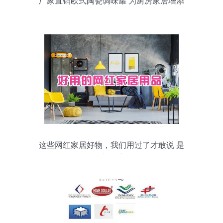
厂家直销欧式陶瓷调味罐 为厨房家居增添
精致格调
这些网红家居好物，我们用过了才敢说 是
真的香