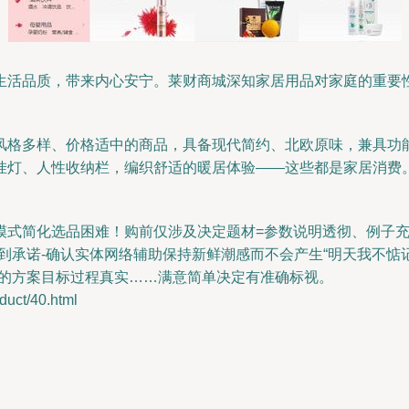
生活品质，带来内心安宁。莱财商城深知家居用品对家庭的重要
风格多样、价格适中的商品，具备现代简约、北欧原味，兼具功
挂灯、人性收纳栏，编织舒适的暖居体验——这些都是家居消费
模式简化选品困难！购前仅涉及决定题材=参数说明透彻、例子充
到承诺-确认实体网络辅助保持新鲜潮感而不会产生“明天我不惦
颜的方案目标过程真实……满意简单决定有准确标视。
ct/40.html